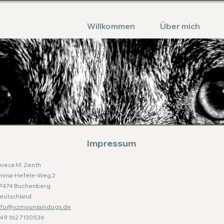
Willkommen
Über mich
Impressum
iveca M. Zenth
mma-Hefele-Weg 2
7474 Buchenberg
eutschland
nfo@vzmountaindogs.de
49 162 7130536