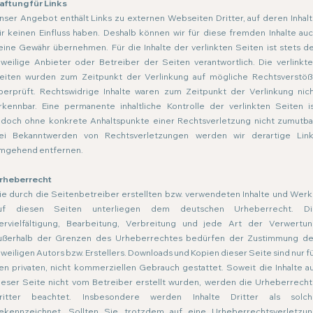
aftung für Links
nser Angebot enthält Links zu externen Webseiten Dritter, auf deren Inhal
ir keinen Einfluss haben. Deshalb können wir für diese fremden Inhalte au
eine Gewähr übernehmen. Für die Inhalte der verlinkten Seiten ist stets d
eweilige Anbieter oder Betreiber der Seiten verantwortlich. Die verlinkt
eiten wurden zum Zeitpunkt der Verlinkung auf mögliche Rechtsverstö
berprüft. Rechtswidrige Inhalte waren zum Zeitpunkt der Verlinkung nic
rkennbar. Eine permanente inhaltliche Kontrolle der verlinkten Seiten i
edoch ohne konkrete Anhaltspunkte einer Rechtsverletzung nicht zumutba
ei Bekanntwerden von Rechtsverletzungen werden wir derartige Lin
mgehend entfernen.
rheberrecht
ie durch die Seitenbetreiber erstellten bzw. verwendeten Inhalte und Wer
uf diesen Seiten unterliegen dem deutschen Urheberrecht. Di
ervielfältigung, Bearbeitung, Verbreitung und jede Art der Verwertu
ußerhalb der Grenzen des Urheberrechtes bedürfen der Zustimmung d
eweiligen Autors bzw. Erstellers. Downloads und Kopien dieser Seite sind nur f
en privaten, nicht kommerziellen Gebrauch gestattet. Soweit die Inhalte a
ieser Seite nicht vom Betreiber erstellt wurden, werden die Urheberrech
ritter beachtet. Insbesondere werden Inhalte Dritter als solch
ekennzeichnet. Sollten Sie trotzdem auf eine Urheberrechtsverletzu