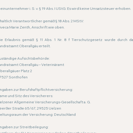
leinunternehmer i. S. v. § 19 Abs. I UStG: Es wird keine Umsatzsteuer erhoben.
nhaltlich Verantwortlicher gemäß § 18 Abs. 2 MStV:
iveca Marie Zenth
, Anschrift wie oben.
ie Erlaubnis gemäß § 11 Abs. 1 Nr. 8 f Tierschutzgesetz wurde durch d
andratsamt Oberallgäu erteilt.
uständige Aufsichtsbehörde:
andratsamt Oberallgäu – Veterinäramt
berallgäuer Platz 2
7527 Sonthofen
ngaben zur Berufshaftpflichtversicherung:
ame und Sitz des Versicherers:
elzener Allgemeine Versicherungs-Gesellschaft a. G.
eerßer Straße 65/67, 29525 Uelzen
eltungsraum der Versicherung: Deutschland
ngaben zur Streitbeilegung:​