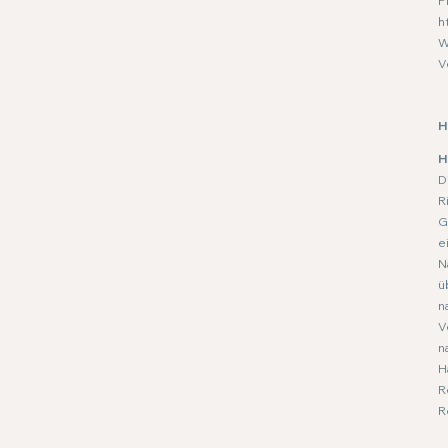
P
h
W
V
H
H
D
R
G
e
N
ü
n
V
n
H
R
R