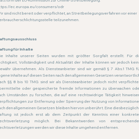
lattform der EU-Kommission zur Online-Streitbeilegung:
ttps://ec.europa.eu/consumers/odr
ir sind nicht bereit oder verpflichtet, an Streitbeilegungsverfahren vor einer
erbraucherschlichtungsstelle teilzunehmen.
aftungsausschluss
aftung für Inhalte
ie Inhalte unserer Seiten wurden mit größter Sorgfalt erstellt. Für d
ichtigkeit, Vollständigkeit und Aktualität der Inhalte können wir jedoch kei
ewähr übernehmen. Als Diensteanbieter sind wir gemäß § 7 Abs.1 TMG f
igene Inhalte auf diesen Seiten nach den allgemeinen Gesetzen verantwortlic
ach §§ 8 bis 10 TMG sind wir als Diensteanbieter jedoch nicht verpflichte
bermittelte oder gespeicherte fremde Informationen zu überwachen od
ach Umständen zu forschen, die auf eine rechtswidrige Tätigkeit hinweise
erpflichtungen zur Entfernung oder Sperrung der Nutzung von Information
ach den allgemeinen Gesetzen bleiben hiervon unberührt. Eine diesbezüglic
aftung ist jedoch erst ab dem Zeitpunkt der Kenntnis einer konkret
echtsverletzung möglich. Bei Bekanntwerden von entsprechende
echtsverletzungen werden wir diese Inhalte umgehend entfernen.