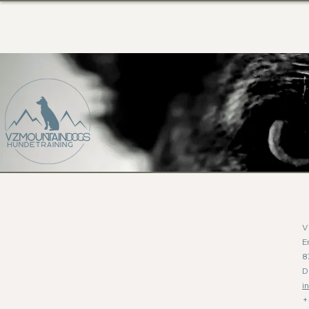
V
E
8
D
i
+